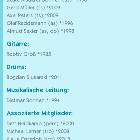
Beate Mauerer-Bonnen (as) *1998
Gerd Müller (ts) *2009
Axel Peters (ts) *2009
Olaf Reddemann (as) *1996
Almud Saxler (as, ob) *1998
Gitarre:
Robby Groß *1985
Drums:
Bogdan Slusarski *2011
Musikalische Leitung:
Dietmar Bonnen *1994
Assoziierte Mitglieder:
Dett Heidkamp (perc) *2000
Michael Lerner (trb) *2008
Klaus Osterloh (trp) *2013