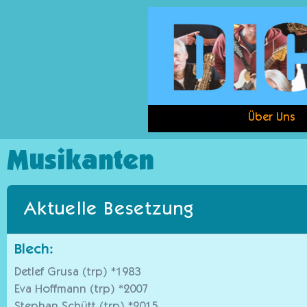
Über Uns
Musikanten
Aktuelle Besetzung
Blech:
Detlef Grusa (trp) *1983
Eva Hoffmann (trp) *2007