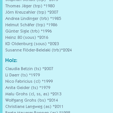
Stephan Schütt (trp) *2015
Thomas Jäger (trp) *1980
Jörn Kreuzahler (trp) *2007
Andrea Lindinger (trb) *1985
Helmut Schäfer (trp) *1986
Günter Sigle (trb) *1996
Heinz 80 (sous) *2016
KD Oldenburg (sous) *2023
Susanne Flöder-Belelaki (trb)*2024
Holz:
Claudia Betzin (ts) *2007
Li Daerr (ts) *1979
Nico Fabricius (cl) *1999
Anita Geider (ts) *1979
Malu Grohs (cl, ss, as) *2013
Wolfgang Grohs (bs) *2014
Christiane Langweg (as) *2011